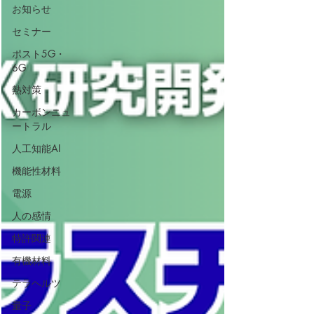
お知らせ
セミナー
ポスト5G・
6G
熱対策
カーボンニュ
ートラル
人工知能AI
機能性材料
電源
人の感情
特許関連
有機材料
テラヘルツ
量子