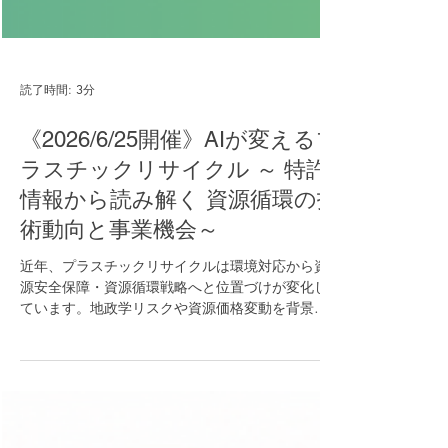
読了時間: 3分
《2026/6/25開催》AIが変えるプ
ラスチックリサイクル ～ 特許
情報から読み解く 資源循環の技
術動向と事業機会～
近年、プラスチックリサイクルは環境対応から資
源安全保障・資源循環戦略へと位置づけが変化し
ています。地政学リスクや資源価格変動を背景
に、廃プラスチックを安定した資源として活用す
る技術への関心が高まっています。 本セミナーで
は、日米欧およびWO特許情報をもとに、AIを活用
したプラスチックリサイクル技術を俯瞰します。