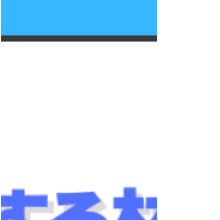
まりや原材料価格の不安定化を背景に、その位置
づけは大きく変化しています。「環境保護」に加
え、「資源の確保」という観点が重要視されるよ
うになり、石油由来原料への依存を低減し、資源
を自国内で循環させる体制の構築が求められてい
ます。プラスチックリサイクルは今や、供給リス
クに備える戦略技術として注目されています。 こ
のような中で、プラスチックリサイクルを進化さ
せるAIの活用が期待されています。 AIはプラスチ
ックリサイクルをどのように進化させるか 識別と
選別 AI搭載のセンサーやカメラは、化学組成、
色、質感などの情報をもとにプラスチックを分析
します。機械学習モデルにより、従来の手動や単
純な自動化手法と比べて、より高精度な識別と選
別が可能になります。 プロセスの最適化 AIはリサ
イクル工程をリアルタイムで監視し、運転条件や
処理パラメータを最適化します。これにより、処
理効率と再生材