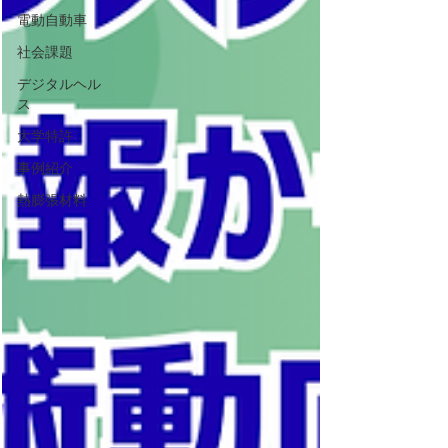
電動自動車
社会課題
デジタルヘル
ス
大学特許
事例紹介
熱膨張材料