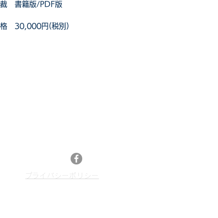
裁​
書籍版/PDF版
格​
30,000円(税別)
メールマガジン登録
最新特許レポートやセミナー情報、特許情報活
13
用などのニュースをお届けします。
メルマガ登録はこちら
Facebook
​プライバシーポリシー
p