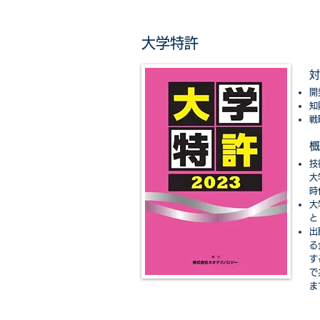
大学特許
対
開
知
戦
​概
技
大
時
大
と
出
る
す
て
ま