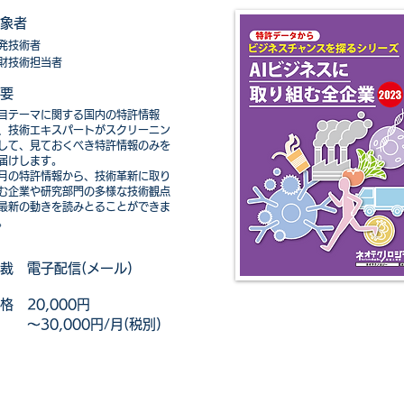
象者
発技術者
財技術担当者
要​
注目テーマに関する国内の特許情報
、技術エキスパートがスクリーニン
して、見ておくべき特許情報のみを
届けします。
月の特許情報から、技術革新に取り
む企業や研究部門の多様な技術観点
最新の動きを読みとることができま
。
裁​
電子配信(メール)
格​
20,000円
30,000円/月(税別)