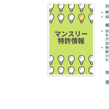
対
開
知
​概
​
を
グ
お
毎
組
と
す
​体
​価
～