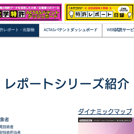
許レポート・出版物
ACTASパテントダッシュボード
WEB試読サー
レポートシリーズ紹介
ダイナミックマップ
象者
発技術者
財技術担当者