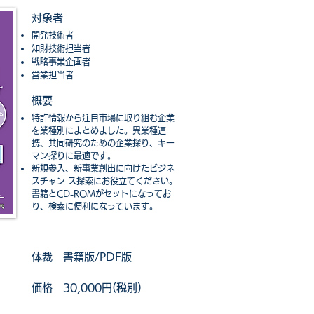
対象者
開発技術者
知財技術担当者
戦略事業企画者
​営業担当者
​概要​
特許情報から注目市場に取り組む企業
を業種別にまとめました。異業種連
携、共同研究のための企業探り、キー
マン探りに最適です。
新規参入、新事業創出に向けたビジネ
スチャン ス探索にお役立てください。
書籍とCD-ROMがセットになってお
り、検索に便利になっています。
​体裁​
書籍版/PDF版
​価格​
30,000円(税別)