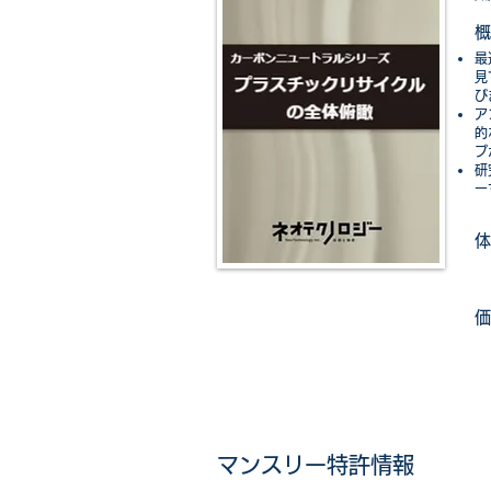
​概
​
見
び
ア
的
プ
研
ー
​体
​価
マンスリー特許情報