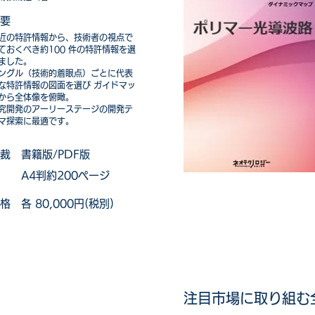
要​
最近の特許情報から、技術者の視点で
ておくべき約100 件の特許情報を選
ました。
ングル（技術的着眼点）ごとに代表
な特許情報の図面を選び ガイドマッ
から全体像を俯瞰。
究開発のアーリーステージの開発テ
マ探索に最適です。
裁​
書籍版/PDF版
​
A4判約200ページ
格​
各 80,000円(税別)
注目市場に取り組む