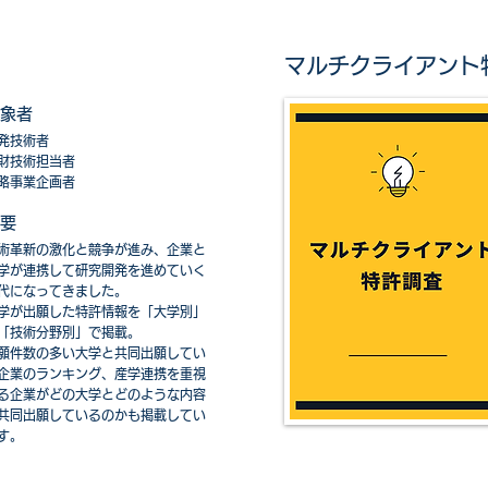
マルチクライアント
象者
発技術者
財技術担当者
略事業企画者
要​
術革新の激化と競争が進み、企業と
学が連携して研究開発を進めていく
代になってきました
。
学が出願した特許情報を「大学別」
「技術分野別」で掲載。
願件数の多い大学と共同出願してい
企業のランキング、産学連携を重視
る企業がどの大学とどのような内容
゙共同出願しているのかも掲載してい
す。