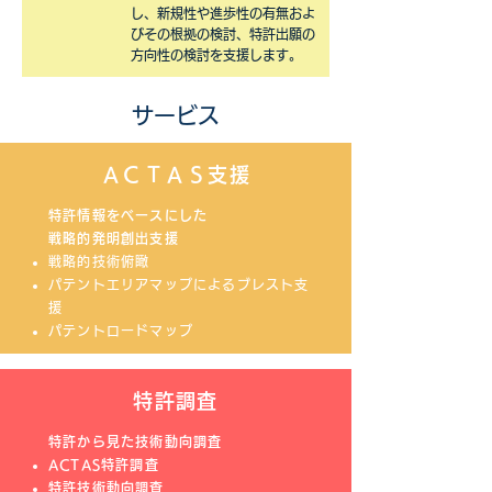
し、新規性や進歩性の有無およ
びその根拠の検討、特許出願の
方向性の検討を支援します。
サービス
ＡＣＴＡＳ支援
特許情報をベースにした
戦略的発明創出支援
戦略的技術俯瞰
パテントエリアマップによるブレスト支
援
パテントロードマップ
特許調査
特許から見た技術動向調査
ACTAS特許調査
特許技術動向調査