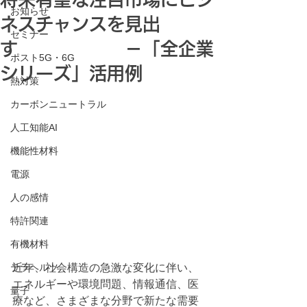
お知らせ
ネスチャンスを見出
セミナー
す －「全企業
ポスト5G・6G
シリーズ」活用例
熱対策
カーボンニュートラル
人工知能AI
機能性材料
電源
人の感情
特許関連
有機材料
テラヘルツ
近年、社会構造の急激な変化に伴い、
エネルギーや環境問題、情報通信、医
量子
療など、さまざまな分野で新たな需要