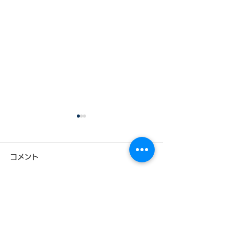
コメント
コメントを追加…
特許データからビジネス
特許データから
チャンスを探るシリー
チャンスを探る