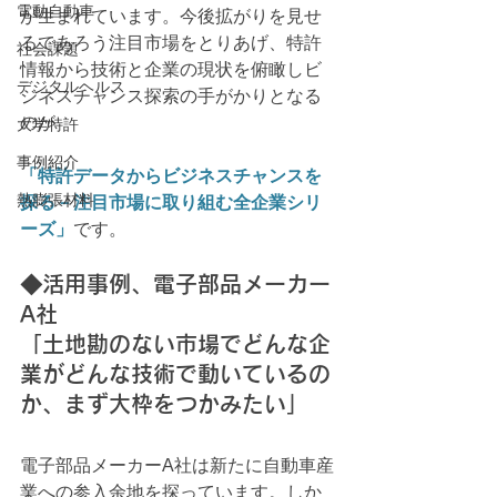
電動自動車
が生まれています。今後拡がりを見せ
るであろう注目市場をとりあげ、特許
社会課題
情報から技術と企業の現状を俯瞰しビ
デジタルヘルス
ジネスチャンス探索の手がかりとなる
のが
大学特許
事例紹介
「特許データからビジネスチャンスを
熱膨張材料
探る－注目市場に取り組む全企業シリ
ーズ」
です。
◆活用事例、電子部品メーカー
A社
「土地勘のない市場でどんな企
業がどんな技術で動いているの
か、まず大枠をつかみたい」
電子部品メーカーA社は新たに自動車産
業への参入余地を探っています。しか