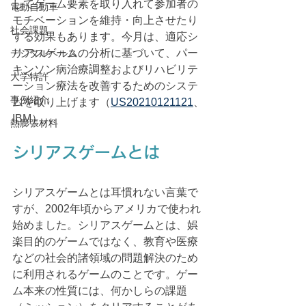
してゲーム要素を取り入れて参加者の
電動自動車
モチベーションを維持・向上させたり
社会課題
する効果もあります。今月は、適応シ
リアスゲームの分析に基づいて、パー
デジタルヘルス
キンソン病治療調整およびリハビリテ
大学特許
ーション療法を改善するためのシステ
事例紹介
ムを取り上げます（
US20210121121
、
IBM）。
熱膨張材料
シリアスゲームとは
シリアスゲームとは耳慣れない言葉で
すが、2002年頃からアメリカで使われ
始めました。シリアスゲームとは、娯
楽目的のゲームではなく、教育や医療
などの社会的諸領域の問題解決のため
に利用されるゲームのことです。ゲー
ム本来の性質には、何かしらの課題