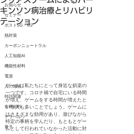
お知らせ
キンソン病治療とリハビリ
セミナー
テーション
ポスト5G・6G
熱対策
カーボンニュートラル
人工知能AI
機能性材料
電源
ゲームは私たちにとって身近な娯楽の
人の感情
一つです。コロナ禍で自宅にいる時間
特許関連
が増え、ゲームをする時間が増えたと
有機材料
いう人も多いことでしょう。ゲームに
はさまざまな効用があり、遊びながら
テラヘルツ
特定の事柄を学んだり、もともとゲー
量子
ムとして行われていなかった活動に対