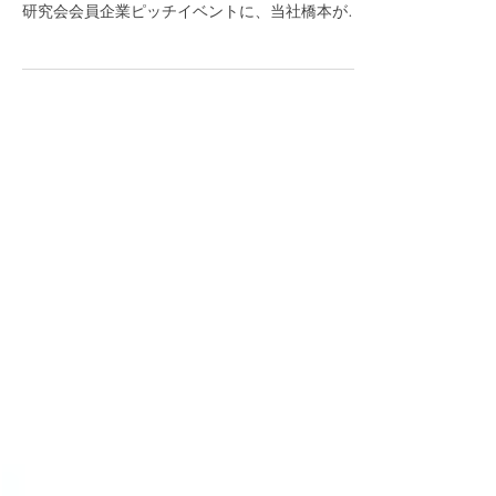
来たる11月24日(水)に東京ビッグサイトで開催さ
れる『次世代ヘルスケアプロジェクト』未病産業
研究会会員企業ピッチイベントに、当社橋本が登
壇します。ネオテクノロジーのプレゼンでは、特
許情報から見たデジタルヘルスの最前線、最近注
目のデジタルセラピーを取り上げてお話します。