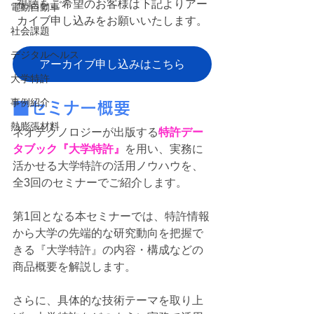
視聴をご希望のお客様は下記よりアー
電動自動車
カイブ申し込みをお願いいたします。
社会課題
デジタルヘルス
アーカイブ申し込みはこちら
大学特許
事例紹介
■セミナー概要
熱膨張材料
ネオテクノロジーが出版する
特許デー
タブック『大学特許』
を用い、実務に
活かせる大学特許の活用ノウハウを、
全3回のセミナーでご紹介します。
第1回となる本セミナーでは、特許情報
から大学の先端的な研究動向を把握で
きる『大学特許』の内容・構成などの
商品概要を解説します。
さらに、具体的な技術テーマを取り上