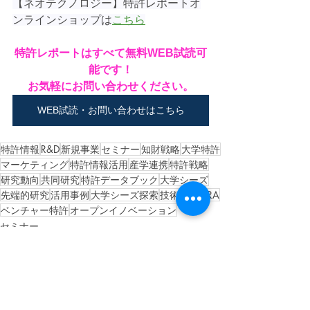
【ネオテクノロジー】特許レポートオ
ンラインショップは
こちら
特許レポートはすべて無料WEB試読可
能です！
お気軽にお問い合わせください。
WEB試読・お問い合わせはこちら
特許情報
R&D
新規事業
セミナー
知財戦略
大学特許
マーケティング
特許情報活用
産学連携
特許戦略
研究動向
共同研究
特許データブック
大学シーズ
先端的研究
活用事例
大学シーズ探索
技術投資
URA
ベンチャー特許
オープンイノベーション
セミナー
大学特許