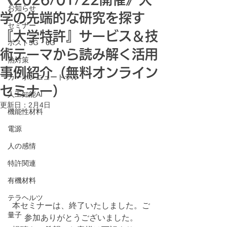
お知らせ
学の先端的な研究を探す
セミナー
『大学特許』サービス＆技
ポスト5G・6G
術テーマから読み解く活用
熱対策
事例紹介（無料オンライン
カーボンニュートラル
セミナー）
人工知能AI
更新日：
2月4日
機能性材料
電源
人の感情
特許関連
有機材料
テラヘルツ
本セミナーは、終了いたしました。ご
量子
参加ありがとうございました。