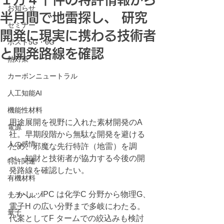
お知らせ
半月間で地雷探し、 研究
セミナー
開発に現実に携わる技術者
ポスト5G・6G
と開発路線を確認
熱対策
カーボンニュートラル
人工知能AI
機能性材料
用途展開を視野に入れた素材開発のA 
電源
社。早期段階から無駄な開発を避ける
人の感情
ため、邪魔な先行特許（地雷）を調
べ、知財と技術者が協力する今後の開
特許関連
発路線を確認したい。
有機材料
しかし、IPC は化学C 分野から物理G、
テラヘルツ
電子H の広い分野まで多岐にわたる。
量子
代案としてF タームでの絞込みも検討