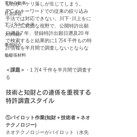
電動自動車
したが、ケリ落しが生じてしまう。
IPC やキーワードでの従来の絞り込み
社会課題
手法では対応できない。川下･川上をに
デジタルヘルス
らんだ広範囲な視野で、公開特許出願
日遡及7 年、登録特許出願日遡及20 年
大学特許
で検索すると結果的に1 万4 千件もの特
事例紹介
許情報を半月間で調査しないとならな
熱膨張材料
い。
＜課題＞
・1 万4 千件を半月間で調査す
る
技術と知財との連係を重視する
特許調査スタイル
①パイロット作業(知財＋技術者＋ネオ
テクノロジー)
ネオテクノロジーがパイロット（水先