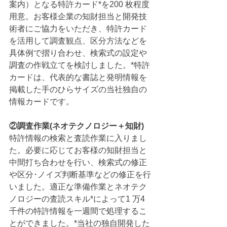
案内）となる特許カード*を200 枚程度
用意。お客様企業の知財担当と開発技
術者にご協力をいただき、特許カード
を活用して調査観点、区分方法などを
具体例で摺り合わせ、検索式の設定や
調査の作戦立てを検討しました。*特許
カードは、代表的な書誌と発明情報を
掲載した手のひらサイズの当社独自の
情報カードです。
②調査作業(ネオテクノロジー＋知財)
特許情報の検索と査読作業に入りまし
た。必要に応じてお客様の知財担当と
中間打ち合わせを行い、検索式の修正
や区分･ノイズ判断基準などの修正を行
いました。適正な準備作業とネオテク
ノロジーの査読スキル*によって1 万4 
千件の特許情報を一週間で処理するこ
とができました。*当社の独自開発した