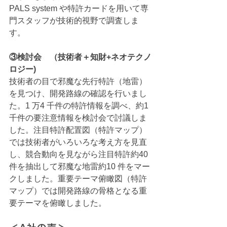
PALS system や特許カードを用いて専
門スタッフが技術的視野で調査しま
す。
③検討会　（技術者＋知財+ネオテクノ
ロジー)
技術者の目で邪魔な先行特許（地雷）
を見つけ、開発路線の確認を行いまし
た。1 万4 千件の特許情報を調べ、約1 
千件の要注意情報を検討会で討議しま
した。注目特許配置図（特許マップ）
では技術者がいろいろな考え方を見直
し、競合動向を見ながら注目特許約40 
件を抽出して邪魔な地雷約10 件をマー
クしました。重要テーマ俯瞰図（特許
マップ）では開発路線の骨格となる重
要テーマを俯瞰しました。