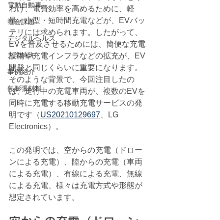
電動自動車
わけ、電費効率を高めるために、軽
量・小型・短時間充電などが、EVバッ
社会課題
テリには求められます。したがって、
デジタルヘルス
EVを普及させるためには、簡便な充電
大学特許
設備や充電インフラなどの拡充が、EV
開発と同じくらいに重要になります。
事例紹介
そのような背景で、今回注目したの
熱膨張材料
は、走行中の充電車両が、複数のEVを
同時に充電する移動充電サービスの発
明です（
US20210129697
、LG 
Electronics）。
この発明では、空からの充電（ドロー
ンによる充電）、陸からの充電（車両
による充電）、有線による充電、無線
による充電、様々は充電方式や形態が
想定されています。