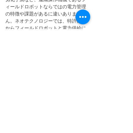
ィールドロボットならではの電力管理
の特徴や課題があるに違いありませ
ん。ネオテクノロジーでは、特許情報
からフィールドロボットと電力供給に
関する様々な取り組みを俯瞰した、フ
ィールドロボットの電力供給システム
に関するダイナミックマップを発刊し
ました。ぜひ、お役立てください。
《関連ブログ》
「フィールドロボットの電力供給の課
題は？」