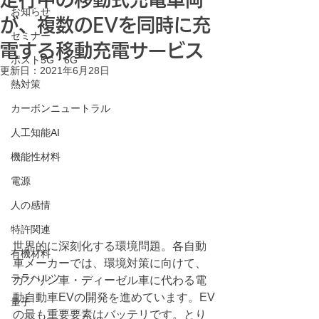
お知らせ
が、複数のEVを同時に充
セミナー
電する移動充電サービス
ポスト5G・6G
更新日：
2021年6月28日
熱対策
カーボンニュートラル
人工知能AI
機能性材料
電源
人の感情
特許関連
世界的に深刻化する環境問題。各自動
有機材料
車メーカーでは、環境対策に向けて、
テラヘルツ
ガソリン車・ディーゼル車に代わる電
動自動車EVの開発を進めています。EV
量子
の最も重要要素はバッテリです。とり