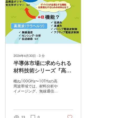
材料技術は異なります。 ま
た、多くの企業が参入を検
討している中、自社材料の
強みを生かせるターゲット
を見極め、競合他社との差
別化を図ることが、市場参
入成功の重要なポイントと
なります。 半導体市場への
参入を検討する際、「自社
材料はどの用途に使えるの
か」という視点だけでは、
2026年6月30日
∙
3
分
最適なターゲットを見つけ
半導体市場に求められる
ることは容易ではありませ
ん。重要なのは、用途から
材料技術シリーズ『高速
求められる機能を整理し、
伝送時代の高周波対応ポ
その機能を実現する材料技
概ね100GHz〜10THzの高
術へと掘り下げていくこと
リマー材料』
周波帯域では、材料分析や
です。 ネオテクノロジー
イメージング、無線通信へ
は、特許調査コーディネー
の応用開発が進められてい
ターとR&D経験豊富な技術
ます。近年はAI半導体
スタッフが連携し、機能性
（GPU）の高密度・高速接
材料・実装技 術分野で培っ
続のため、100GHz超の伝
た知見をもとに、「どこを
送帯域への対応がパッケー
23
0
狙うか」「どう差別化する