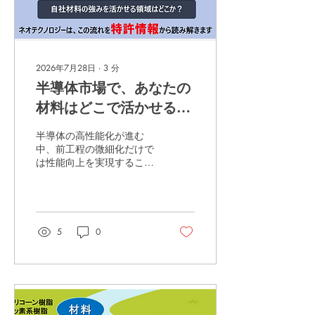
2026年7月28日
∙
3
分
半導体市場で、あなたの
材料はどこで活かせる
か。「どこを狙うか」
半導体の高性能化が進む
「どう差別化するか」特
中、前工程の微細化だけで
は性能向上を実現すること
許情報から読み解きま
が難しくなっています。 近
す。
年は、パッケージングや実
装など後工程が重要性を増
し、それを支える材料技術
が競争力の鍵となっていま
5
0
す。 この変化は、材料メー
カーにとって新たな市場参
入のチャンスです。 一方
で、後工程には多様な部
品・デバイスが存在し、そ
れぞれに求められる機能や