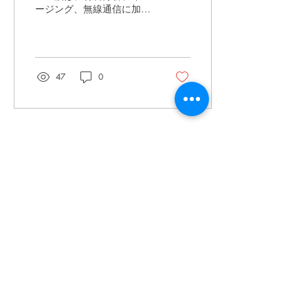
ージング、無線通信に加
らAI半導体へと応用範囲
え、AI半導体実装向け高速
を広げるポリマー材料～
伝送技術への応用が注目さ
れています。400Gbps級の
有線伝送を実現するため、
基板用ポリマー材料の高周
47
0
波・低損失化が進展してお
り、日本は高い競争力を有
しています。また、電磁波
の反射制御や集束、電磁シ
ールドなどの機能も重要
もっと見る
で、液晶、EOポリマー、
有機無機コンポジット材料
が活用されています。 本セ
​株式会社ネオテクノロジー
ミナーでは、最近の特許情
報からテラヘルツ帯に及ぶ
〒101-0062
高周波対応ポリマーについ
て、材料、機能および用途
東京都 千代田区 神田駿河台2-3-13
の視点から、分かりやすく
鈴木ビル2F
解説していきます。 研究開
発の促進をしたいと考えて
Tel：03-3219-0899
いるR&D、事業企画、知財
Fax：03-3219-7066
部門の皆さまに最適なセミ
toiawase@neotechnology.co.jp