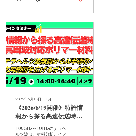
ジ基板やPCBのポリマー材
か」を特許情報から読み解
料に求められており、低損
きます。
失化などが重要な課題で
す。 本書では、従来のサプ
ライチェーンとは逆に「用
途（川下）→機能（川中）
→材料（川上）」へと技術
を遡るアプローチで最新の
特許情報を分析。AI半導体
や高速通信を支える高周波
対応ポリマー材料の最新技
術動向と、各企業の戦略を
体系的に俯瞰します。
2026年6月15日
∙
3
分
《2026/6/19開催》特許情
報から探る高速伝送時代
の高周波対応ポリマー材
100GHz～10THzのテラヘ
料 ～テラヘルツ波無線か
ルツ波は、材料分析、イメ