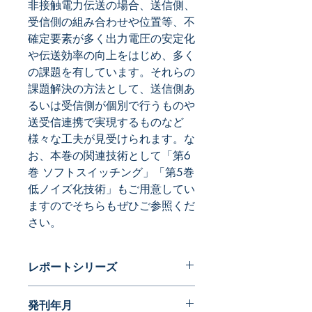
非接触電力伝送の場合、送信側、
受信側の組み合わせや位置等、不
確定要素が多く出力電圧の安定化
や伝送効率の向上をはじめ、多く
の課題を有しています。それらの
課題解決の方法として、送信側あ
るいは受信側が個別で行うものや
送受信連携で実現するものなど
様々な工夫が見受けられます。な
お、本巻の関連技術として「第6
巻 ソフトスイッチング」「第5巻
低ノイズ化技術」もご用意してい
ますのでそちらもぜひご参照くだ
さい。
レポートシリーズ
現役の開発技術者が選ぶスイッチング
発刊年月
電源特許１００