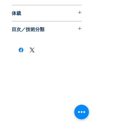
2009年09月
体裁
PDF版
目次／技術分類
・送信側－電圧安定化
－低損失／大電力化
－保護・制御機能
－その他
・受信側－電圧安定化
－低損失／大電力化
​株式会社ネオテクノロジー
－保護・制御機能
－その他
〒101-0062
・連携－電圧安定化
東京都 千代田区 神田駿河台2-3-13
－低損失／大電力化
鈴木ビル2F
－保護・制御機能
－その他
Tel：03-3219-0899
・参考技術
Fax：03-3219-7066
toiawase@neotechnology.co.jp