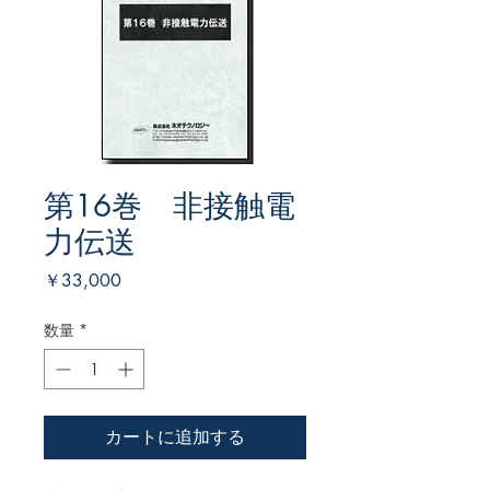
第16巻 非接触電
力伝送
価
￥33,000
格
数量
*
カートに追加する