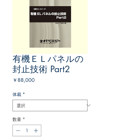
有機ＥＬパネルの
封止技術 Part2
価
￥88,000
格
体裁
*
数量
*