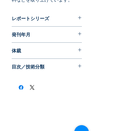
レポートシリーズ
パテントガイドブック
発刊年月
2017年03月
体裁
PDF版
目次／技術分類
​株式会社ネオテクノロジー
〒101-0062
東京都 千代田区 神田駿河台2-3-13
鈴木ビル2F