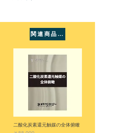
関連商品ご案内
二酸化炭素還元触媒の全体俯瞰
カーボンニュートラル
む全企業2025
価格