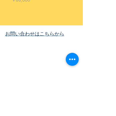
￥88,000
価格
￥33,000
お問い合わせはこちらから
​株式会社ネオテクノロジー
〒101-0062
東京都 千代田区 神田駿河台2-3-13
鈴木ビル2F
Tel：03-3219-0899
Fax：03-3219-7066
toiawase@neotechnology.co.jp