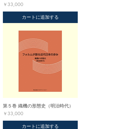
価格
￥33,000
カートに追加する
第５巻 織機の形態史（明治時代）
価格
￥33,000
カートに追加する