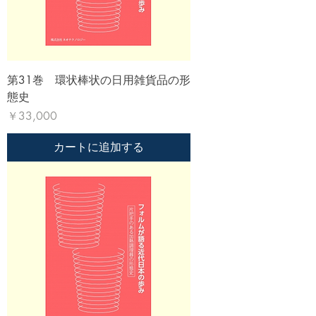
第31巻 環状棒状の日用雑貨品の形
態史
価格
￥33,000
カートに追加する