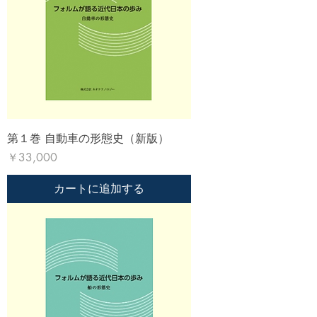
第１巻 自動車の形態史（新版）
価格
￥33,000
カートに追加する