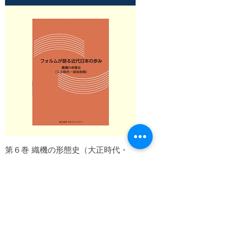
第６巻 織機の形態史（大正時代・
昭和初期）
価格
￥33,000
カートに追加する