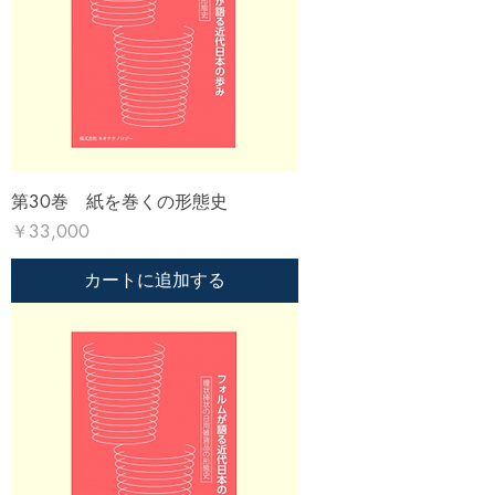
第30巻 紙を巻くの形態史
価格
￥33,000
カートに追加する