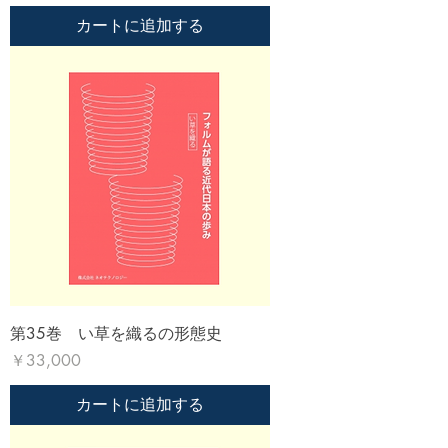
カートに追加する
第35巻 い草を織るの形態史
価格
￥33,000
カートに追加する