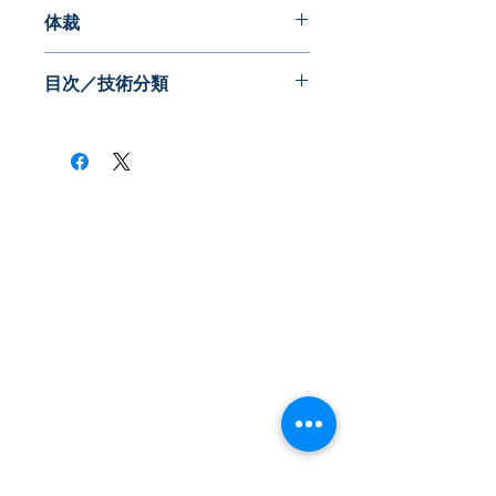
2013年12月
体裁
書籍（A4判106ページ）
目次／技術分類
付属CD-ROM
・ゲート駆動回路技術
・低損失・高効率化技術
・低コスト・小型化技術
・駆動・制御技術
・ノイズ低減技術
・デバイスへの応用技術
​株式会社ネオテクノロジー
〒101-0062
東京都 千代田区 神田駿河台2-3-13
鈴木ビル2F
Tel：03-3219-0899
Fax：03-3219-7066
toiawase@neotechnology.co.jp