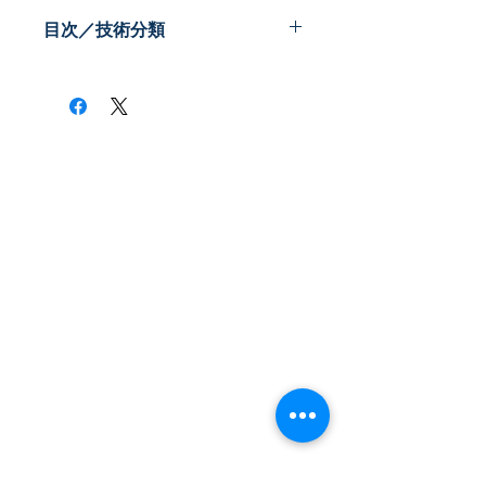
PDF版
目次／技術分類
​株式会社ネオテクノロジー
〒101-0062
東京都 千代田区 神田駿河台2-3-13
鈴木ビル2F
Tel：03-3219-0899
Fax：03-3219-7066
toiawase@neotechnology.co.jp