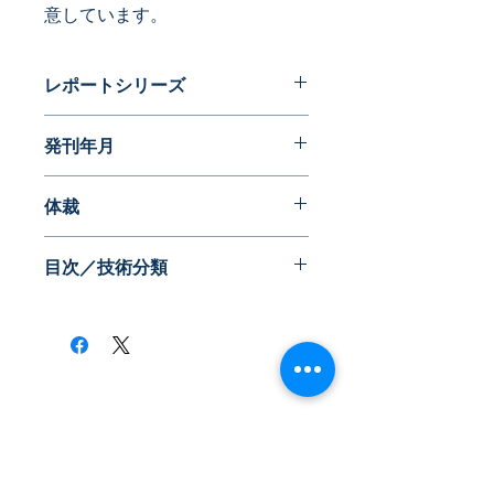
意しています。
レポートシリーズ
ダイナミックマップ
発刊年月
2020年12月
体裁
WEB版（ID,PWでアクセス）
目次／技術分類
《機能分類》
・発振器
・検出器
・増幅・変調・濾波
​株式会社ネオテクノロジー
《部品分類》
〒101-0062
・アンテナ・LC
・配線・導波路
東京都 千代田区 神田駿河台2-3-13
・半導体・集積回路