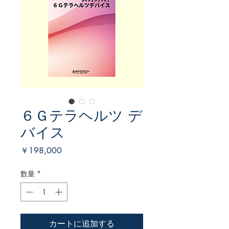
６Ｇテラヘルツ デ
バイス
価
￥198,000
格
数量
*
カートに追加する