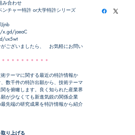
ます。
組み合わせ
≪目次≫
ベンチャー特許 or大学特許シリーズ
はじめに
Ⅰ.本シリーズの特徴
Ⅱ.特許情報からみる
Jjnb
高齢者社会における
.gd/jaeaC
Ⅳ . 全業種の特許情
/ux5wt
索引
せがございましたら、 お気軽にお問い
≪本シリーズで使用し
＊＊＊＊＊＊＊＊＊＊＊
水産・農林
鉱業
建設
技術テーマに関する最近の特許情報か
食料品
け、数千件の特許出願から、技術テーマ
繊維製品
連関を俯瞰します。良く知られた産業界
パルプ・紙
出願が少なくても新進気鋭の関係企業
化学
の最先端の研究成果を特許情報から紹介
医薬品
石油・石炭製品
ゴム製品
ガラス・土石製品
鉄鋼
を取り上げる