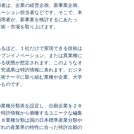
非鉄金属
用者は、企業の経営企画、新事業企画、
金属製造
ベーション担当者などです。そこで、本
機械
利用者が、新事業を検討するにあたっ
電気機器
技術・市場を取り上げます。
輸送用機器
精密機器
その他製造
商業
あるほど、１社だけで実現できる技術は
金融
ープンイノベーション、または異業種に
不動産
いる状態が想定されます。このようなオ
運輸
研究成果は特許情報に表れます。ビジネ
情報・通信
技術テーマに取り組む業種や企業、大学
電力・ガス
いものです。
サービス
大学・研究機関
その他
の業種分類表を設定し、出願企業を２８
を特許情報から俯瞰するユニークな編集
２８業種分類は国の日本標準産業分類や
ぞれの産業界の特性に合った特許出願の