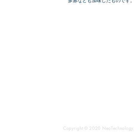
多寡なども加味したものです
​株式会社ネオテクノロジー
〒101-0062
東京都 千代田区 神田駿河台2-3-
鈴木ビル2F
Tel：03-3219-0899
Fax：03-3219-7066
toiawase@neotechnology.co.j
Copyright © 2020 NeoTechnology, I