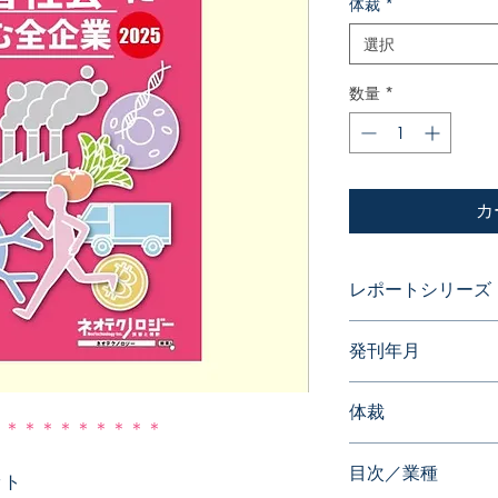
体裁
*
選択
数量
*
カ
レポートシリーズ
特許データからビジ
発刊年月
2025年9月
体裁
＊＊＊＊＊＊＊＊＊＊
PDF版または書籍版
目次／業種
※書籍版は、別途送料
ット