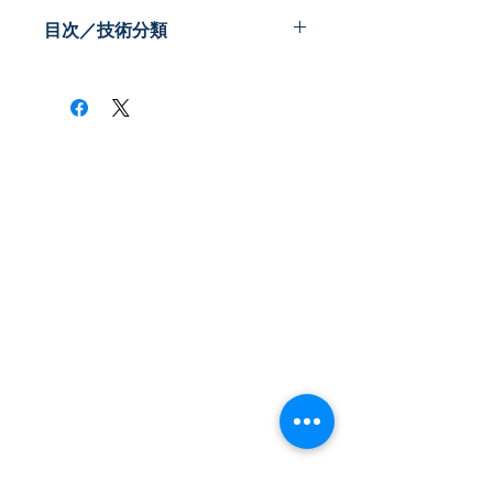
PDF版
目次／技術分類
《アングル》
・住宅構造
・安心な歩行
・安全な建材
・使いやすい設備（風呂）
・使いやすい設備（トイレ）
・使いやすい設備（ベッド）
・介護 見守り
《アプローチ》
・社会の課題
​株式会社ネオテクノロジー
・技術の課題
〒101-0062
・具体的な解決方法
東京都 千代田区 神田駿河台2-3-13
鈴木ビル2F
Tel：03-3219-0899
Fax：03-3219-7066
toiawase@neotechnology.co.jp