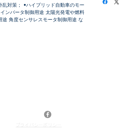
外乱対策； •ハイブリッド自動車のモー
•インバータ制御用途 太陽光発電や燃料
用途 角度センサレスモータ制御用途 な
メールマガジン登録
最新特許レポートやセミナー情報、特許情報活
13
用などのニュースをお届けします。
メルマガ登録はこちら
Facebook
​プライバシーポリシー
p