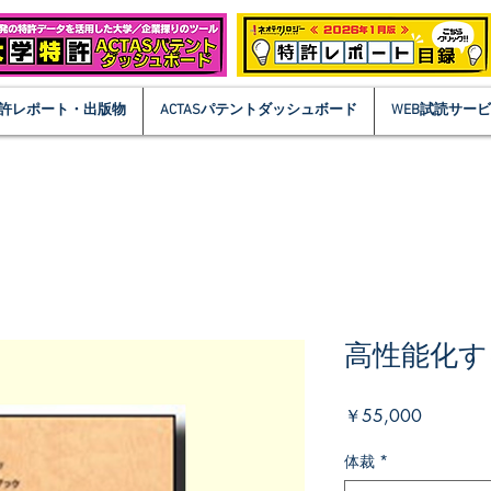
許レポート・出版物
ACTASパテントダッシュボード
WEB試読サー
高性能化す
価
￥55,000
格
体裁
*