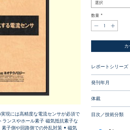
選択
数量
*
カ
レポートシリーズ
パテントガイドブッ
発刊年月
2009年11月
体裁
PDF版
の実現には高精度な電流センサが必須で
目次／技術分類
トランスやホール素子 磁気抵抗素子な
 素子側や回路側での外乱対策 • 磁気