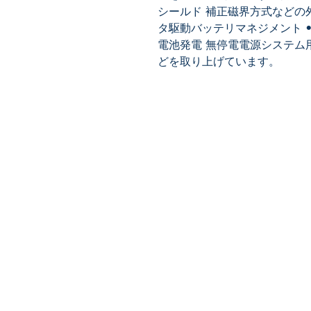
シールド 補正磁界方式などの
タ駆動バッテリマネジメント 
電池発電 無停電電源システム
どを取り上げています。
​株式会社ネオテクノロジー
〒101-0062
東京都 千代田区 神田駿河台2-3-
鈴木ビル2F
Tel：03-3219-0899
Fax：03-3219-7066
toiawase@neotechnology.co.j