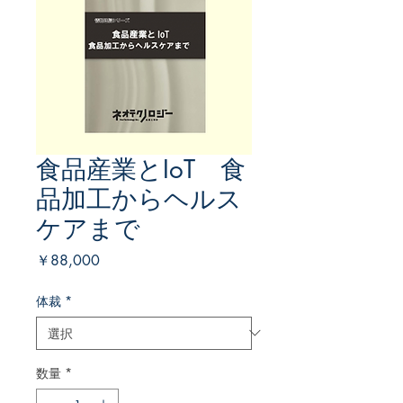
食品産業とIoT 食
品加工からヘルス
ケアまで
価
￥88,000
格
体裁
*
数量
*