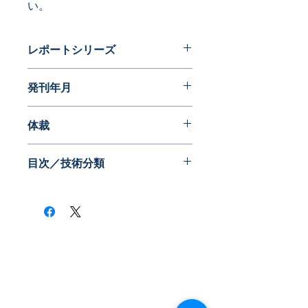
い。
レポートシリーズ
パテントガイドブック
発刊年月
2016年06月
体裁
PDF版
目次／技術分類
・調理
・販売・受注
・流通
・ヘルスケア
・安全・安心
​株式会社ネオテクノロジー
・その他
〒101-0062
東京都 千代田区 神田駿河台2-3-13
鈴木ビル2F