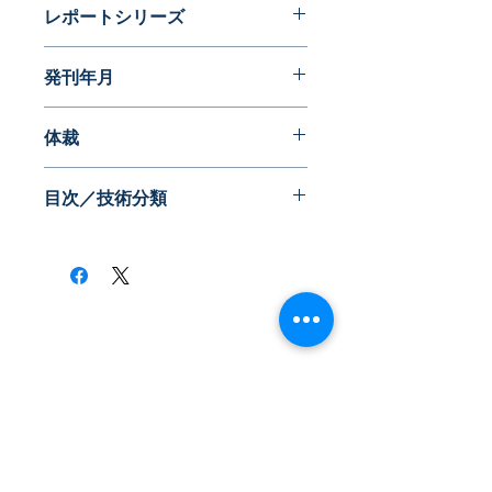
レポートシリーズ
発明に見る日本の生活文化史
発刊年月
2014年10月
体裁
目次／技術分類
​株式会社ネオテクノロジー
〒101-0062
東京都 千代田区 神田駿河台2-3-13
鈴木ビル2F
Tel：03-3219-0899
Fax：03-3219-7066