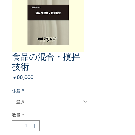
食品の混合・撹拌
技術
価
￥88,000
格
体裁
*
数量
*