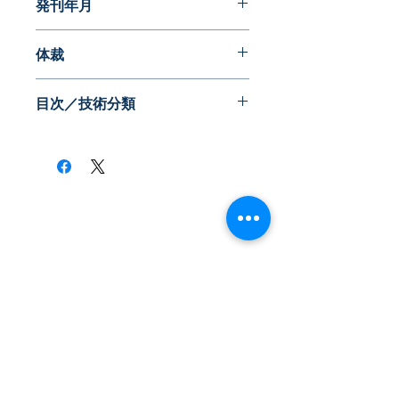
発刊年月
2014年04月
体裁
PDF版
目次／技術分類
【技術分類(アングル)】
◆撹拌装置・撹拌翼
洗浄を容易にした軸封、流体を傷めず
に良好に混合する撹拌、撹拌翼やタン
​株式会社ネオテクノロジー
クへの付着防止、アイスクリーム撹拌
〒101-0062
などに関する発明を取り上げていま
す。
東京都 千代田区 神田駿河台2-3-13
鈴木ビル2F
◆混合・混練
Tel：03-3219-0899
モータ負荷を調整可能とする混練装
置、嚥下性に優れる乳化すり身の製造
Fax：03-3219-7066
装置、撹拌子とのクリアランスの調整
toiawase@neotechnology.co.jp
などに関する発明を取り上げていま
す。