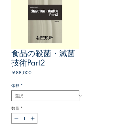
食品の殺菌・滅菌
技術Part2
価
￥88,000
格
体裁
*
数量
*