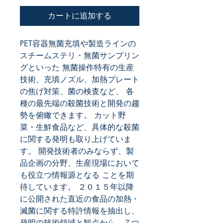
カートに追加する
PET容器無菌充填や製造ラインの
スチームステリ・無菌サンプリン
グといった 無菌操作特有の生産
技術、充填ノズル、加熱プレート
の焦げ対策、菌の検査など、 各
種の最先端の殺菌技術と開発の趨
勢を俯瞰できます。 カット野
菜・生鮮食品など、具体的な殺菌
に関する発明も取り上げていま
す。 開発技術者のみならず、製
品企画の分野、生産現場において
も役立つ情報源となる ことを期
待しています。 ２０１５年以降
に公開された直近の食品の加熱・
滅菌に関する特許情報を抽出し、 
発明の技術領域と観点から、７つ