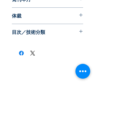
2014年10月
体裁
目次／技術分類
材料観点
・（アモルファス系）無定形カーボ
ン、繊維状カーボン
・（結晶系）黒鉛系
・（ 〃 ）CNT、グラフェン、フラ
​株式会社ネオテクノロジー
ーレン
〒101-0062
・（無機）金属
・（無機）無機化合物
東京都 千代田区 神田駿河台2-3-13
・（有機）有機材料
鈴木ビル2F
助剤の使い方観点
Tel：03-3219-0899
・助剤の使い方／添加量、添加方法
参考情報
Fax：03-3219-7066
toiawase@neotechnology.co.jp