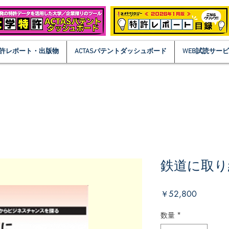
許レポート・出版物
ACTASパテントダッシュボード
WEB試読サー
鉄道に取り
価
￥52,800
格
数量
*