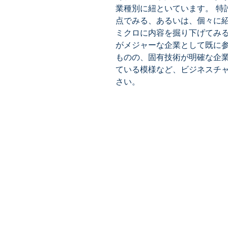
業種別に紐といています。 特
点でみる、あるいは、個々に
ミクロに内容を掘り下げてみ
がメジャーな企業として既に
ものの、固有技術が明確な企
ている模様など、ビジネスチ
さい。
​株式会社ネオテクノロジー
〒101-0062
東京都 千代田区 神田駿河台2-3-
鈴木ビル2F
Tel：03-3219-0899