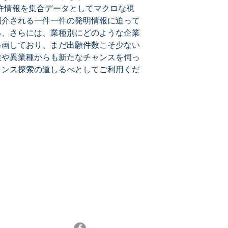
許情報を集合データとしてマクロな視
紹介される一件一件の発明情報に迫って
る、さらには、業種別にどのような企業
参画しており、まだ出願件数こそ少ない
業や異業種からも新たなチャンスを伺っ
ャンス探索の道しるべとしてご利用くだ
メールマガジン登録
最新特許レポートやセミナー情報、特許情報活
13
用などのニュースをお届けします。
メルマガ登録はこちら