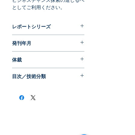
ビジネスチャンス探索の道しるべ
としてご利用ください。
レポートシリーズ
特許データからビジネスチャンスを探
発刊年月
る
2017年12月
体裁
目次／技術分類
​株式会社ネオテクノロジー
〒101-0062
東京都 千代田区 神田駿河台2-3-13