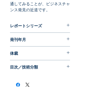
通してみることが、ビジネスチャ
ンス発見の近道です。
レポートシリーズ
特許データからビジネスチャンスを探
発刊年月
る
2019年02月
体裁
目次／技術分類
​株式会社ネオテクノロジー
〒101-0062