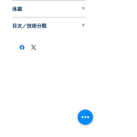
2014年11月
体裁
PDF版
目次／技術分類
・俯瞰とパノラマ
・運転者への見やすさ
・見えない死角の対策
・白線や停止線
・ひと（運転者）に着目
・シーンへの対応
・誤認とノイズ対策
​株式会社ネオテクノロジー
・その他の参考情報
〒101-0062
東京都 千代田区 神田駿河台2-3-13
鈴木ビル2F
Tel：03-3219-0899
Fax：03-3219-7066
toiawase@neotechnology.co.jp