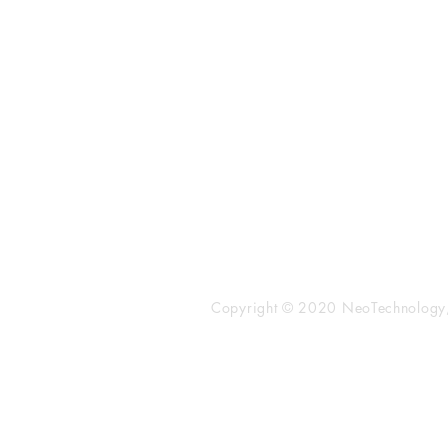
〒101-0062
東京都 千代田区 神田駿河台2-3-
鈴木ビル2F
Tel：03-3219-0899
Fax：03-3219-7066
toiawase@neotechnology.co.j
Copyright © 2020 NeoTechnology, I