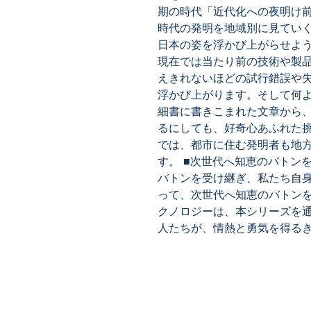
期の時代「近代化への夜明け
時代の発明を地域別に見てい
日本の姿を浮かび上がらせよう
現在では当たり前の技術や製
えきれないほどの試行錯誤や
浮かび上がります。そして何
細書に書きこまれた文章から
るにしても、好奇心あふれた
では、都市に住む発明者も地
す。 ■次世代へ知恵のバトン
バトンを受け継ぎ、私たち自
って、次世代へ知恵のバトンを
クノロジーは、本シリーズを
人たちが、情熱と勇気を得る
​株式会社ネオテクノロジー