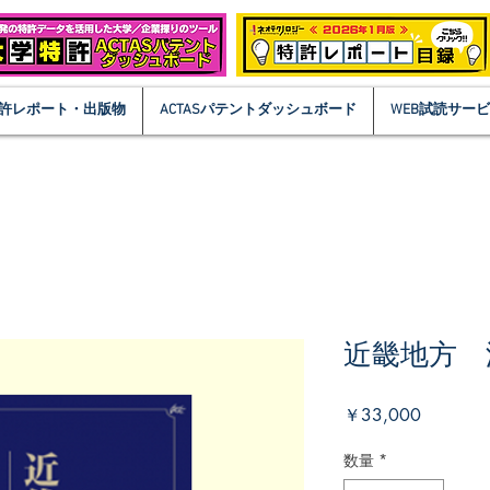
許レポート・出版物
ACTASパテントダッシュボード
WEB試読サー
近畿地方 
価
￥33,000
格
数量
*