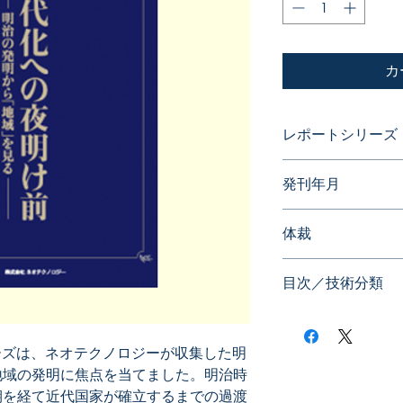
カ
レポートシリーズ
近代化への夜明け前
発刊年月
2015年07月
体裁
目次／技術分類
ーズは、ネオテクノロジーが収集した明
地域の発明に焦点を当てました。明治時
期を経て近代国家が確立するまでの過渡