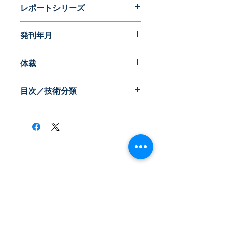
レポートシリーズ
近代化への夜明け前
発刊年月
2015年06月
体裁
目次／技術分類
​株式会社ネオテクノロジー
〒101-0062
東京都 千代田区 神田駿河台2-3-13
鈴木ビル2F
Tel：03-3219-0899
Fax：03-3219-7066