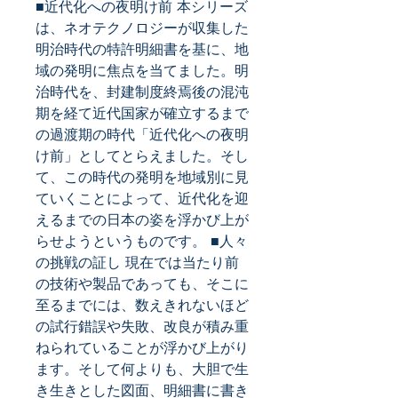
■近代化への夜明け前 本シリーズ
は、ネオテクノロジーが収集した
明治時代の特許明細書を基に、地
域の発明に焦点を当てました。明
治時代を、封建制度終焉後の混沌
期を経て近代国家が確立するまで
の過渡期の時代「近代化への夜明
け前」としてとらえました。そし
て、この時代の発明を地域別に見
ていくことによって、近代化を迎
えるまでの日本の姿を浮かび上が
らせようというものです。 ■人々
の挑戦の証し 現在では当たり前
の技術や製品であっても、そこに
至るまでには、数えきれないほど
の試行錯誤や失敗、改良が積み重
ねられていることが浮かび上がり
ます。そして何よりも、大胆で生
き生きとした図面、明細書に書き