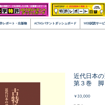
許レポート・出版物
ACTASパテントダッシュボード
WEB試読サー
近代日本
第３巻 脚
価
￥33,000
格