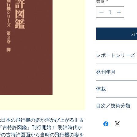
数量
*
カ
レポートシリーズ
古特許図鑑
発刊年月
2015年01月
体裁
目次／技術分類
日本の飛行機の姿が浮かび上がる!! 古
『古特許図鑑』刊行開始！ 明治時代か
での古特許図面から当時の飛行機の姿を