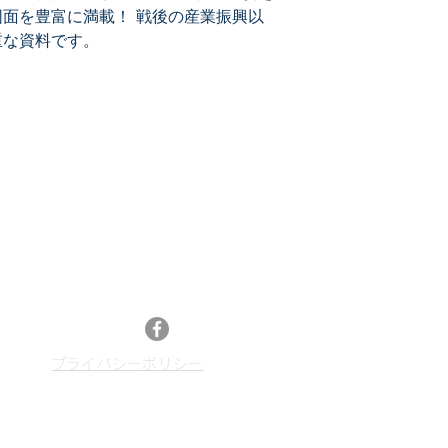
面を豊富に満載！ 戦後の産業振興以
重な資料です。
メールマガジン登録
最新特許レポートやセミナー情報、特許情報活
13
用などのニュースをお届けします。
メルマガ登録はこちら
Facebook
​プライバシーポリシー
p