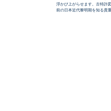
浮かび上がらせます。古特許図
前の日本近代黎明期を知る貴
​株式会社ネオテクノロジー
〒101-0062
東京都 千代田区 神田駿河台2-3-
鈴木ビル2F
Tel：03-3219-0899
Fax：03-3219-7066
toiawase@neotechnology.co.j