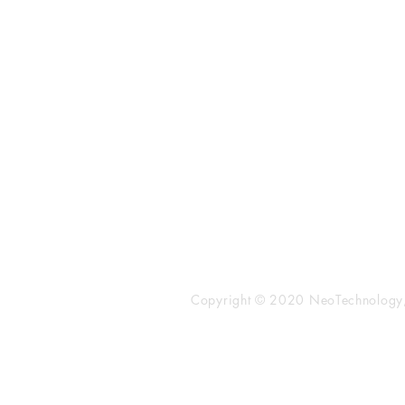
​株式会社ネオテクノロジー
〒101-0062
東京都 千代田区 神田駿河台2-3-
鈴木ビル2F
Tel：03-3219-0899
Fax：03-3219-7066
toiawase@neotechnology.co.j
Copyright © 2020 NeoTechnology, I