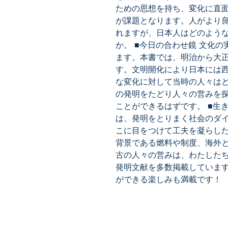
ための思想を持ち、変化に直
が課題となります。人がより
れますが、日本人はどのよう
か。 ■今日の合わせ鏡 文化
ます。本書では、明治から大
す。文明開化により日本には
な変化に対して当時の人々は
の発明をたどり人々の営みを
ことができるはずです。 ■生
は、発明をとりまく社会のダ
こに目をつけて工夫を凝らし
背景である燃料や制度、海外
古の人々の営みは、わたした
発明文献を多数掲載していま
ができる楽しみも満載です！