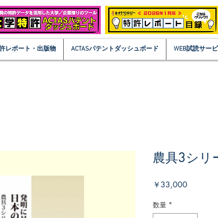
許レポート・出版物
ACTASパテントダッシュボード
WEB試読サー
農具3シリ
価
￥33,000
格
数量
*