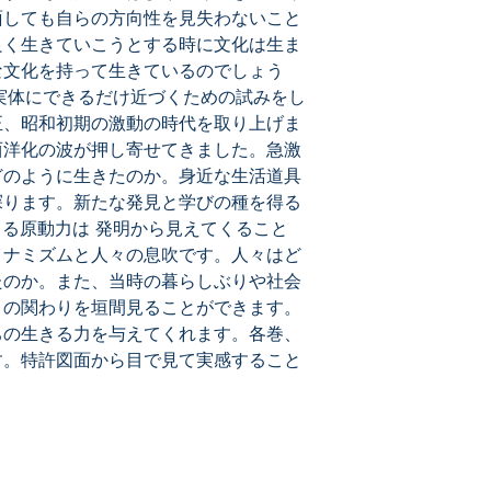
面しても自らの方向性を見失わないこと
良く生きていこうとする時に文化は生ま
な文化を持って生きているのでしょう
の実体にできるだけ近づくための試みをし
正、昭和初期の激動の時代を取り上げま
西洋化の波が押し寄せてきました。急激
どのように生きたのか。身近な生活道具
探ります。新たな発見と学びの種を得る
きる原動力は 発明から見えてくること
イナミズムと人々の息吹です。人々はど
たのか。また、当時の暮らしぶりや社会
との関わりを垣間見ることができます。
ちの生きる力を与えてくれます。各巻、
す。特許図面から目で見て実感すること