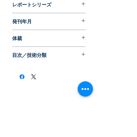
レポートシリーズ
発明に見る日本の生活文化史
発刊年月
2014年05月
体裁
目次／技術分類
​株式会社ネオテクノロジー
〒101-0062
東京都 千代田区 神田駿河台2-3-13
鈴木ビル2F
Tel：03-3219-0899
Fax：03-3219-7066