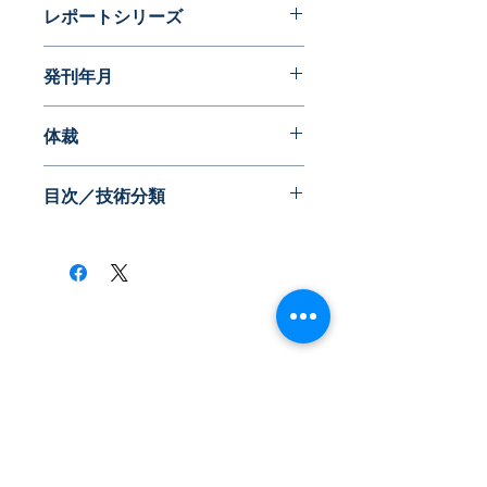
レポートシリーズ
発明に見る日本の生活文化史
発刊年月
2014年05月
体裁
目次／技術分類
​株式会社ネオテクノロジー
〒101-0062
東京都 千代田区 神田駿河台2-3-13
鈴木ビル2F
Tel：03-3219-0899
Fax：03-3219-7066