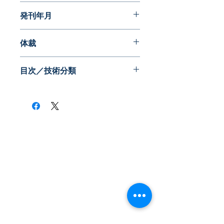
パテントガイドブック
発刊年月
2015年04月
体裁
PDF版
目次／技術分類
・脇見運転等の検知
・障害物検知と警告
・障害物の衝突回避
・車線逸脱防止
・衝突被害軽減
​株式会社ネオテクノロジー
・乗員の保護
〒101-0062
・歩行者の保護
・その他
東京都 千代田区 神田駿河台2-3-13
鈴木ビル2F
Tel：03-3219-0899
Fax：03-3219-7066
toiawase@neotechnology.co.jp