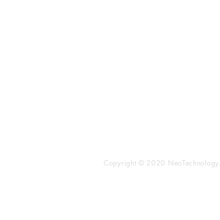
​株式会社ネオテクノロジー
〒101-0062
東京都 千代田区 神田駿河台2-3-
鈴木ビル2F
Tel：03-3219-0899
Fax：03-3219-7066
toiawase@neotechnology.co.j
Copyright © 2020 NeoTechnology, I