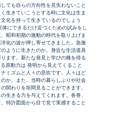
面しても自らの方向性を見失わないこと
良く生きていこうとする時に文化は生ま
な文化を持って生きているのでしょう
の実体にできるだけ近づくための試みをし
正、昭和初期の激動の時代を取り上げま
西洋化の波が押し寄せてきました。急激
どのように生きたのか。身近な生活道具
探ります。新たな発見と学びの種を得る
きる原動力は 発明から見えてくること
イナミズムと人々の息吹です。人々はど
たのか。また、当時の暮らしぶりや社会
との関わりを垣間見ることができます。
ちの生きる力を与えてくれます。各巻、
す。特許図面から目で見て実感すること