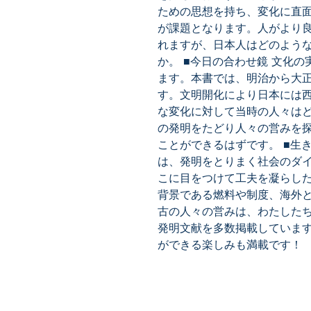
ための思想を持ち、変化に直
が課題となります。人がより
れますが、日本人はどのよう
か。 ■今日の合わせ鏡 文化
ます。本書では、明治から大
す。文明開化により日本には
な変化に対して当時の人々は
の発明をたどり人々の営みを
ことができるはずです。 ■生
は、発明をとりまく社会のダ
こに目をつけて工夫を凝らし
背景である燃料や制度、海外
古の人々の営みは、わたした
発明文献を多数掲載していま
ができる楽しみも満載です！