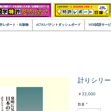
許レポート・出版物
ACTASパテントダッシュボード
WEB試読サー
計りシリー
価
￥33,000
格
数量
*