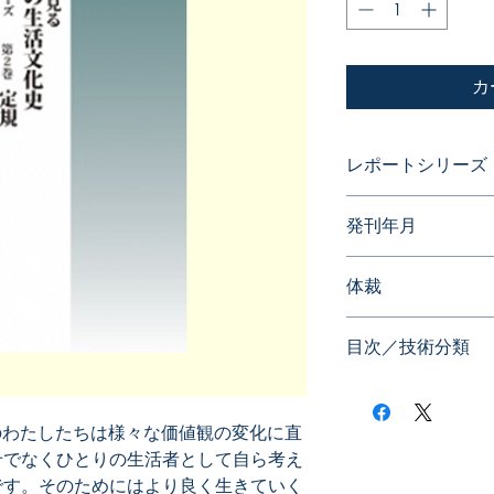
カ
レポートシリーズ
発明に見る日本の
発刊年月
2015年01月
体裁
目次／技術分類
のわたしたちは様々な価値観の変化に直
せでなくひとりの生活者として自ら考え
です。そのためにはより良く生きていく