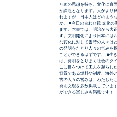
ための思想を持ち、変化に直
が課題となります。人がより
れますが、日本人はどのよう
か。 ■今日の合わせ鏡 文化
ます。本書では、明治から大
す。文明開化により日本には
な変化に対して当時の人々は
の発明をたどり人々の営みを
ことができるはずです。 ■生
は、発明をとりまく社会のダ
こに目をつけて工夫を凝らし
背景である燃料や制度、海外
古の人々の営みは、わたした
発明文献を多数掲載していま
ができる楽しみも満載です！