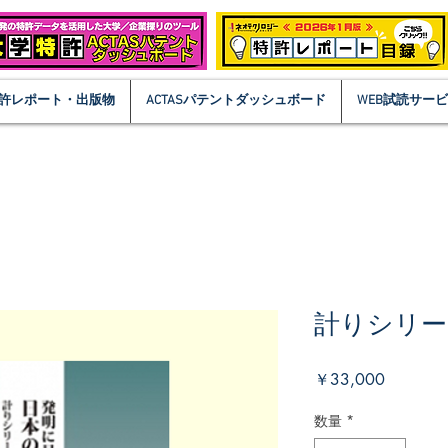
許レポート・出版物
ACTASパテントダッシュボード
WEB試読サー
計りシリー
価
￥33,000
格
数量
*