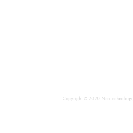
​株式会社ネオテクノロジー
〒101-0062
東京都 千代田区 神田駿河台2-3-
鈴木ビル2F
Tel：03-3219-0899
Fax：03-3219-7066
toiawase@neotechnology.co.j
Copyright © 2020 NeoTechnology, I