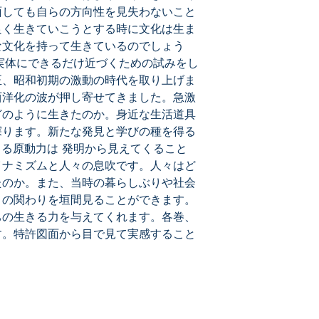
面しても自らの方向性を見失わないこと
良く生きていこうとする時に文化は生ま
な文化を持って生きているのでしょう
の実体にできるだけ近づくための試みをし
正、昭和初期の激動の時代を取り上げま
西洋化の波が押し寄せてきました。急激
どのように生きたのか。身近な生活道具
探ります。新たな発見と学びの種を得る
きる原動力は 発明から見えてくること
イナミズムと人々の息吹です。人々はど
たのか。また、当時の暮らしぶりや社会
との関わりを垣間見ることができます。
ちの生きる力を与えてくれます。各巻、
す。特許図面から目で見て実感すること