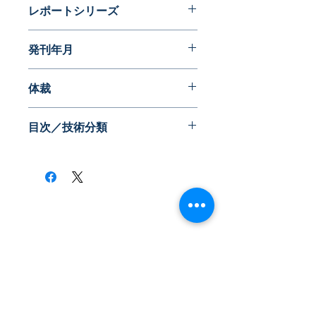
レポートシリーズ
発明に見る日本の生活文化史
発刊年月
2015年10月
体裁
目次／技術分類
​株式会社ネオテクノロジー
〒101-0062
東京都 千代田区 神田駿河台2-3-13
鈴木ビル2F
Tel：03-3219-0899
Fax：03-3219-7066