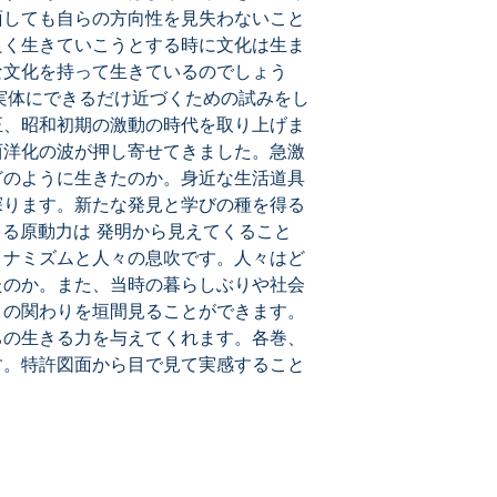
面しても自らの方向性を見失わないこと
良く生きていこうとする時に文化は生ま
な文化を持って生きているのでしょう
の実体にできるだけ近づくための試みをし
正、昭和初期の激動の時代を取り上げま
西洋化の波が押し寄せてきました。急激
どのように生きたのか。身近な生活道具
探ります。新たな発見と学びの種を得る
きる原動力は 発明から見えてくること
イナミズムと人々の息吹です。人々はど
たのか。また、当時の暮らしぶりや社会
との関わりを垣間見ることができます。
ちの生きる力を与えてくれます。各巻、
す。特許図面から目で見て実感すること