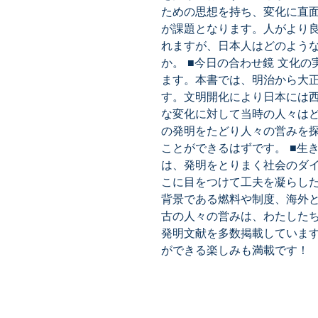
ための思想を持ち、変化に直
が課題となります。人がより
れますが、日本人はどのよう
か。 ■今日の合わせ鏡 文化
ます。本書では、明治から大
す。文明開化により日本には
な変化に対して当時の人々は
の発明をたどり人々の営みを
ことができるはずです。 ■生
は、発明をとりまく社会のダ
こに目をつけて工夫を凝らし
背景である燃料や制度、海外
古の人々の営みは、わたした
発明文献を多数掲載していま
ができる楽しみも満載です！