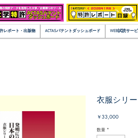
許レポート・出版物
ACTASパテントダッシュボード
WEB試読サー
衣服シリー
価
￥33,000
格
数量
*