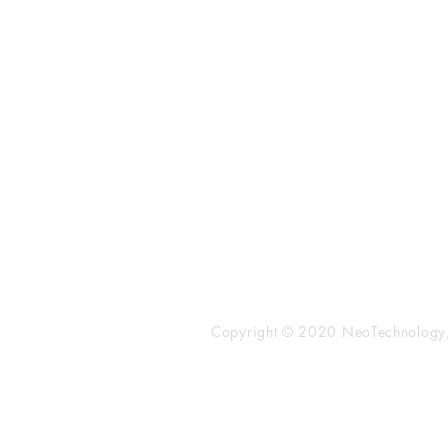
​株式会社ネオテクノロジー
〒101-0062
東京都 千代田区 神田駿河台2-3-
鈴木ビル2F
Tel：03-3219-0899
Fax：03-3219-7066
toiawase@neotechnology.co.j
Copyright © 2020 NeoTechnology, I