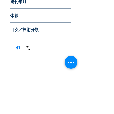
発刊年月
2018年02月
体裁
PDF版
目次／技術分類
・周囲他車に対応
・自車ドライバに通知
・V2VやV2X通信の利用
・周囲他車への報知
・シーン別の対応
​株式会社ネオテクノロジー
・参考になる観点
〒101-0062
東京都 千代田区 神田駿河台2-3-13
鈴木ビル2F
Tel：03-3219-0899
Fax：03-3219-7066
toiawase@neotechnology.co.jp