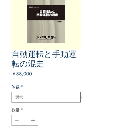
自動運転と手動運
転の混走
価
￥88,000
格
体裁
*
数量
*