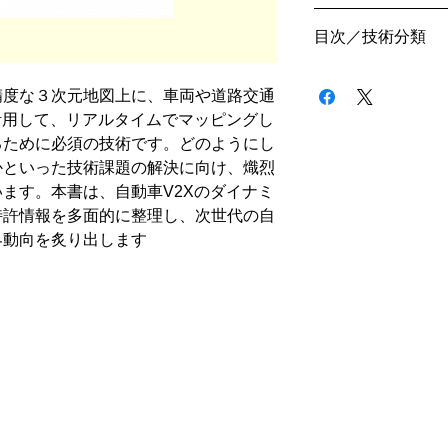
PDF版
目次／技術分類
Ⅰ．調査の概要
精度な３次元地図上に、車両や道路交通
1．本シリーズの特
活用して、リアルタイムでマッピングし
２．調査対象
（１）調査対象と
るために必須の技術です。どのようにし
（２）調査対象と
かといった技術課題の解決に向け、熾烈
（３）米国特許情
ます。本書は、自動車V2Xのダイナミ
グ
特許情報を多面的に整理し、次世代の自
３．分析・分類の
界動向を炙り出します
（１）地図情報の
（２）応用の視点
（３）出願人（機
４．使用した検索
５．付属資料（該当
Ⅱ．主要企業の特
１．ダイナミック
（１）自動車メー
（２）電装関係自