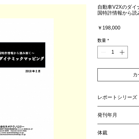
自動車V2Xのダ
国特許情報から読
価
￥198,000
格
数量
*
カ
レポートシリーズ
特許調査レポート
発刊年月
2018年02月
体裁