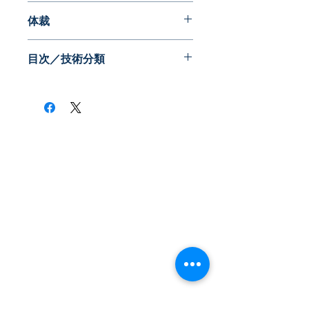
2016年09月
体裁
目次／技術分類
​株式会社ネオテクノロジー
〒101-0062
東京都 千代田区 神田駿河台2-3-13
鈴木ビル2F
Tel：03-3219-0899
Fax：03-3219-7066
toiawase@neotechnology.co.jp