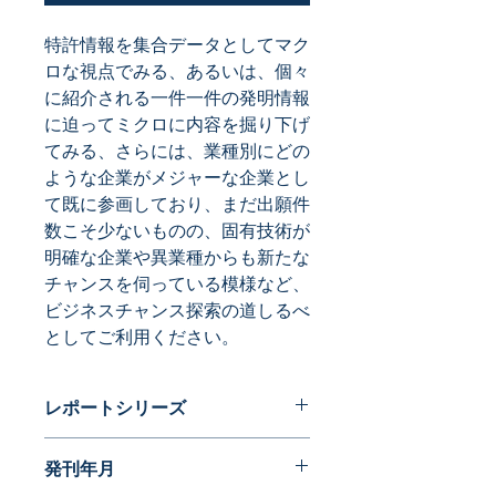
特許情報を集合データとしてマク
ロな視点でみる、あるいは、個々
に紹介される一件一件の発明情報
に迫ってミクロに内容を掘り下げ
てみる、さらには、業種別にどの
ような企業がメジャーな企業とし
て既に参画しており、まだ出願件
数こそ少ないものの、固有技術が
明確な企業や異業種からも新たな
チャンスを伺っている模様など、
ビジネスチャンス探索の道しるべ
としてご利用ください。
レポートシリーズ
特許データからビジネスチャンスを探
発刊年月
る