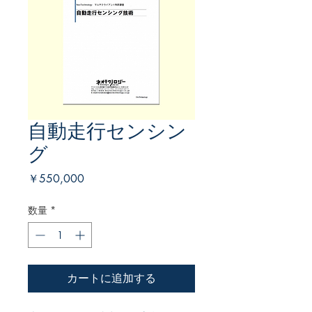
自動走行センシン
グ
価
￥550,000
格
数量
*
カートに追加する