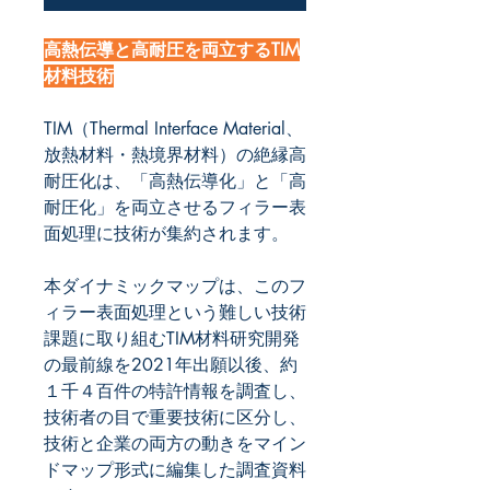
高熱伝導と高耐圧を両立するTIM
材料技術
TIM
（
Thermal Interface Material
、
放熱材料・熱境界材料）の絶縁高
耐圧化
は、「高熱伝導化」と「高
耐圧化」を両立させるフィラー表
面処理に技術が集約されます。
本ダイナミックマップは、このフ
ィラー表面処理という難しい技術
課題に取り組む
TIM
材料研究開発
の最前線を
2021
年出願以後、約
１千４百件の特許情報を調査し、
技術者の目で重要技術に区分し、
技術と企業の両方の動きをマイン
ドマップ形式に編集した調査資料