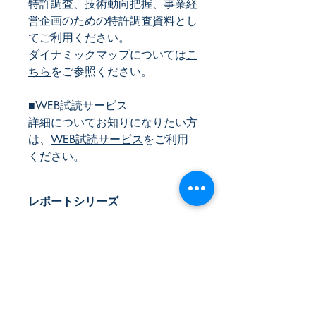
特許調査、技術動向把握、事業経
営企画のための特許調査資料とし
てご利用ください。
ダイナミックマップについては
こ
ちら
をご参照ください。
■WEB試読サービス
詳細についてお知りになりたい方
は、
WEB試読サービス
をご利用
ください。
レポートシリーズ
ダイナミックマップ
発刊年月
2026年6月
体裁
WEB版（ID,PWでアクセス）