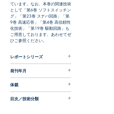
ています。なお、本巻の関連技術
として「第6巻 ソフトスイッチン
グ」「第23巻 スナバ回路」「第
9巻 高速応答」「第4巻 高信頼性
化技術」「第19巻 駆動回路」も
ご用意しております。あわせてぜ
ひご参照ください。
レポートシリーズ
現役の開発技術者が選ぶスイッチング
発刊年月
電源特許１００
2010年01月
体裁
PDF版
目次／技術分類
・エミッション－ソフトスイッチング
－スナバ回路