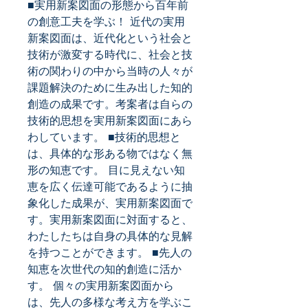
■実用新案図面の形態から百年前
の創意工夫を学ぶ！ 近代の実用
新案図面は、近代化という社会と
技術が激変する時代に、社会と技
術の関わりの中から当時の人々が
課題解決のために生み出した知的
創造の成果です。考案者は自らの
技術的思想を実用新案図面にあら
わしています。 ■技術的思想と
は、具体的な形ある物ではなく無
形の知恵です。 目に見えない知
恵を広く伝達可能であるように抽
象化した成果が、実用新案図面で
す。実用新案図面に対面すると、
わたしたちは自身の具体的な見解
を持つことができます。 ■先人の
知恵を次世代の知的創造に活か
す。 個々の実用新案図面から
は、先人の多様な考え方を学ぶこ