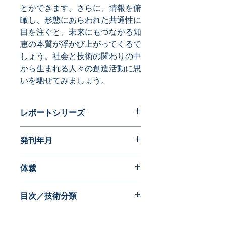
とができます。さらに、情報を俯
瞰し、形態にあらわれた共通性に
目を注ぐと、未来にもつながる知
恵の本質が浮かび上がってくるで
しょう。社会と技術の関わりの中
から生まれる人々の創造活動に思
いを馳せてみましょう。
レポートシリーズ
フォルムが語る近代日本の歩み 実用
発刊年月
新案編
2016年09月
体裁
目次／技術分類