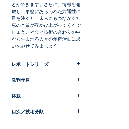
とができます。さらに、情報を俯
瞰し、形態にあらわれた共通性に
目を注ぐと、未来にもつながる知
恵の本質が浮かび上がってくるで
しょう。社会と技術の関わりの中
から生まれる人々の創造活動に思
いを馳せてみましょう。
レポートシリーズ
フォルムが語る近代日本の歩み 実用
発刊年月
新案編
2016年08月
体裁
目次／技術分類