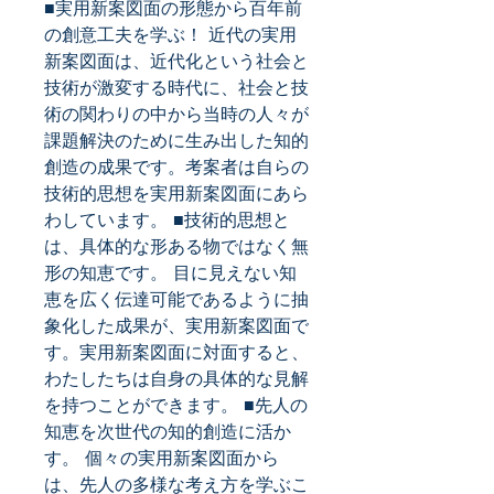
■実用新案図面の形態から百年前
の創意工夫を学ぶ！ 近代の実用
新案図面は、近代化という社会と
技術が激変する時代に、社会と技
術の関わりの中から当時の人々が
課題解決のために生み出した知的
創造の成果です。考案者は自らの
技術的思想を実用新案図面にあら
わしています。 ■技術的思想と
は、具体的な形ある物ではなく無
形の知恵です。 目に見えない知
恵を広く伝達可能であるように抽
象化した成果が、実用新案図面で
す。実用新案図面に対面すると、
わたしたちは自身の具体的な見解
を持つことができます。 ■先人の
知恵を次世代の知的創造に活か
す。 個々の実用新案図面から
は、先人の多様な考え方を学ぶこ