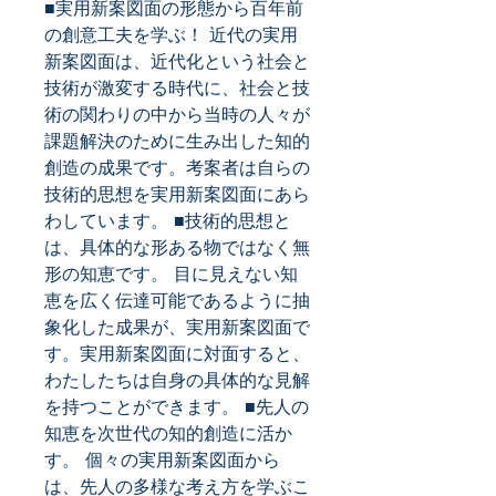
■実用新案図面の形態から百年前
の創意工夫を学ぶ！ 近代の実用
新案図面は、近代化という社会と
技術が激変する時代に、社会と技
術の関わりの中から当時の人々が
課題解決のために生み出した知的
創造の成果です。考案者は自らの
技術的思想を実用新案図面にあら
わしています。 ■技術的思想と
は、具体的な形ある物ではなく無
形の知恵です。 目に見えない知
恵を広く伝達可能であるように抽
象化した成果が、実用新案図面で
す。実用新案図面に対面すると、
わたしたちは自身の具体的な見解
を持つことができます。 ■先人の
知恵を次世代の知的創造に活か
す。 個々の実用新案図面から
は、先人の多様な考え方を学ぶこ