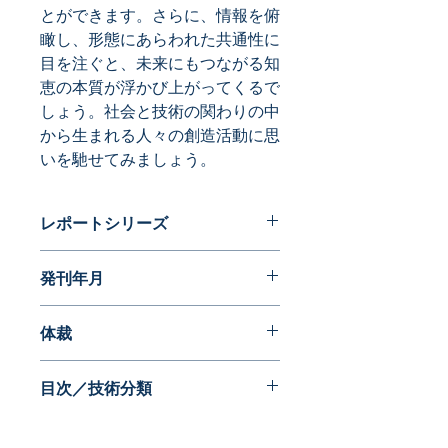
とができます。さらに、情報を俯
瞰し、形態にあらわれた共通性に
目を注ぐと、未来にもつながる知
恵の本質が浮かび上がってくるで
しょう。社会と技術の関わりの中
から生まれる人々の創造活動に思
いを馳せてみましょう。
レポートシリーズ
フォルムが語る近代日本の歩み 実用
発刊年月
新案編
2016年07月
体裁
目次／技術分類