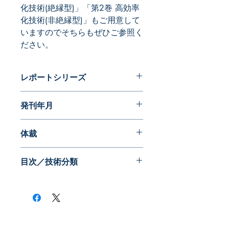
化技術(絶縁型)」「第2巻 高効率
化技術(非絶縁型)」もご用意して
いますのでそちらもぜひご参照く
ださい。
レポートシリーズ
現役の開発技術者が選ぶスイッチング
発刊年月
電源特許１００
2009年06月
体裁
PDF版
目次／技術分類
・絶縁型コンバータ
－フォワードコンバータ一次回路
－フォワードコンバータ二次回路
－フライバックコンバータ一次回
路
​株式会社ネオテクノロジー