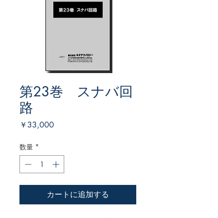
第23巻 スナバ回
路
価
￥33,000
格
数量
*
カートに追加する